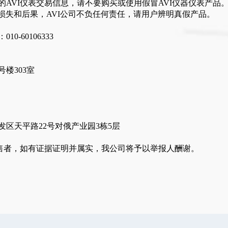
的
AVI
仪表交易信息，请不要购买或使用假冒
AVI
仪器仪表产品
损失和后果，AVI公司不负任何责任，请用户辨明真假产品。
：
010-60106333
号楼
303
室
区天平路22号对俄产业园3栋5层
售者，如有证据证明并属实，我公司将予以举报人酬谢。