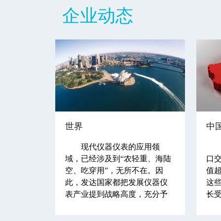
企业动态
世界
中
现代仪器仪表的应用领
域，已经涉及到“农轻重、海陆
口交
空、吃穿用”，无所不在。因
值
此，发达国家都把发展仪器仪
这
表产业提到战略高度，充分予
长
以重视和支持。
时
的